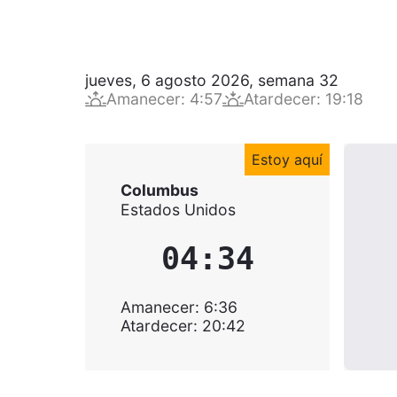
jueves, 6 agosto 2026
,
semana
32
Amanecer
:
4:57
Atardecer
:
19:18
Estoy aquí
Columbus
Estados Unidos
04:34
Amanecer
:
6:36
Atardecer
:
20:42