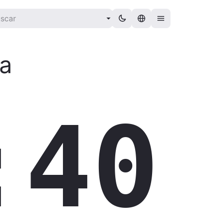
ia
:41