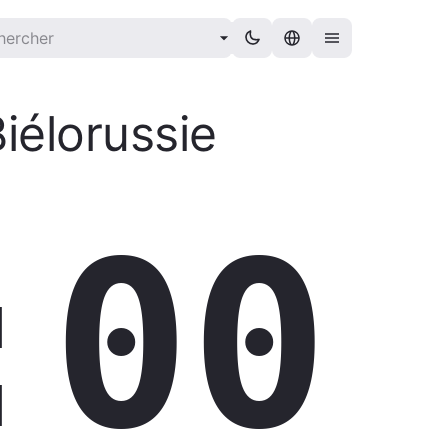
iélorussie
:01