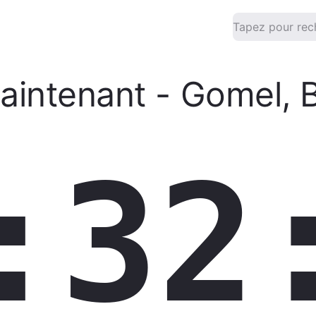
aintenant
-
Gomel
,
B
:32