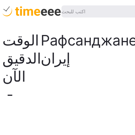
Рафсанджан
الوقت
إيران
الدقيق
الآن
-