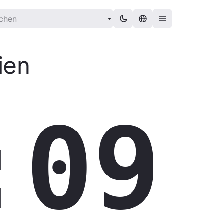
ien
:10