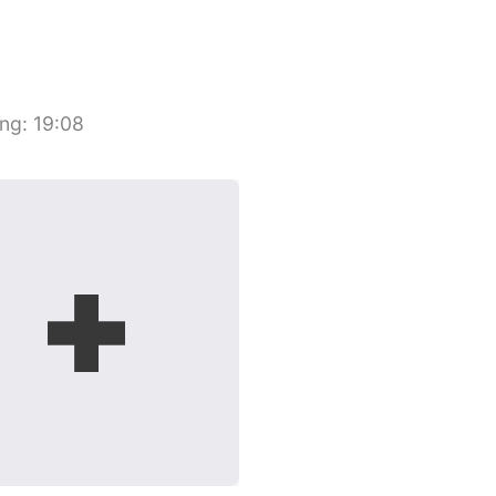
ang
:
19:08