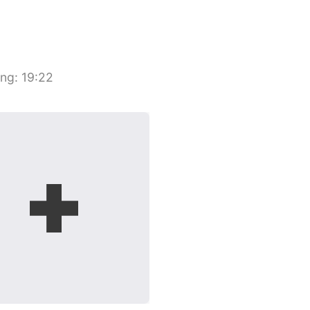
ang
:
19:22