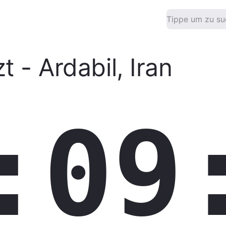
zt
-
Ardabil
,
Iran
:09