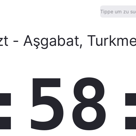
zt
-
Aşgabat
,
Turkme
:58