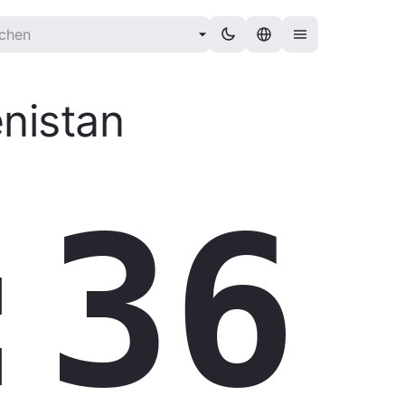
nistan
:37