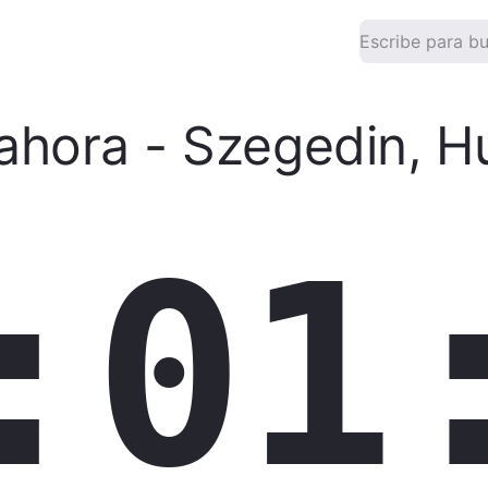
ahora
-
Szegedin
,
H
:01