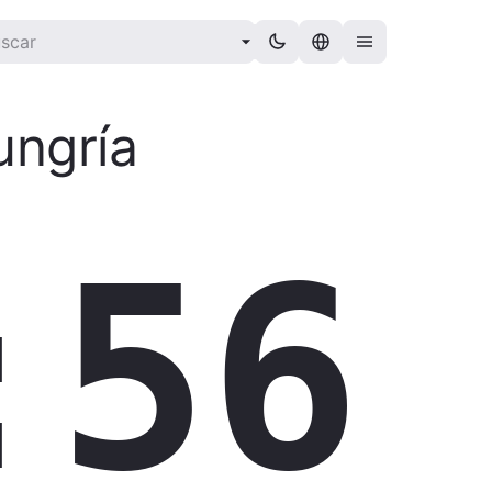
ungría
:57