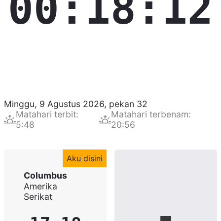
00:18:13
Minggu, 9 Agustus 2026
,
pekan
32
Matahari terbit
:
Matahari terbenam
:
5:48
20:56
Aku disini
Columbus
Amerika
Serikat