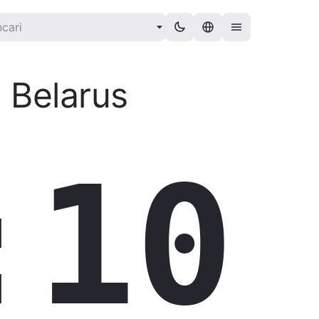
,
Belarus
:11