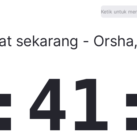
at sekarang
-
Orsha
:41