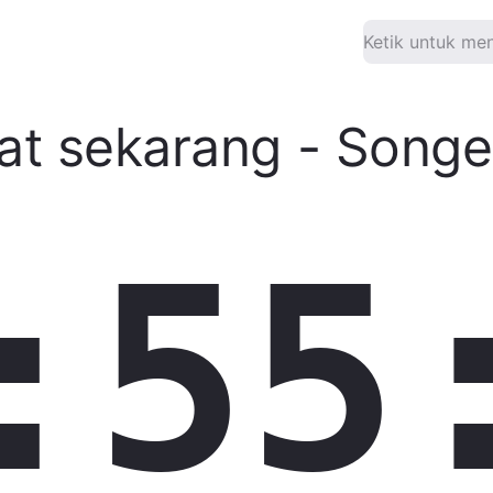
at sekarang
-
Songe
:55