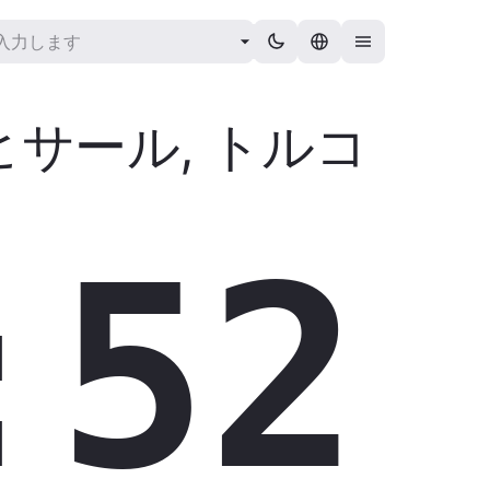
ヒサール
,
トルコ
:53