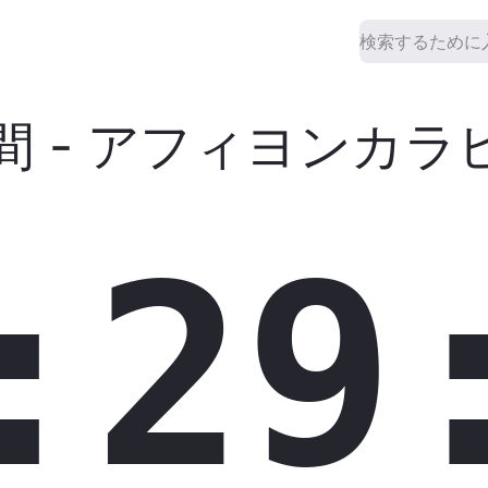
間
-
アフィヨンカラ
:29