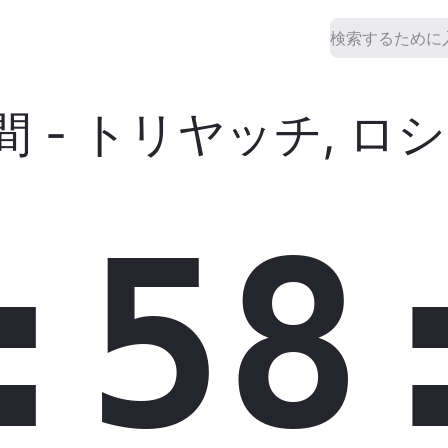
間
-
トリヤッチ
,
ロシ
:58