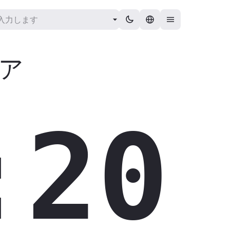
ア
:21