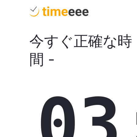
今すぐ正確な時
間
-
03