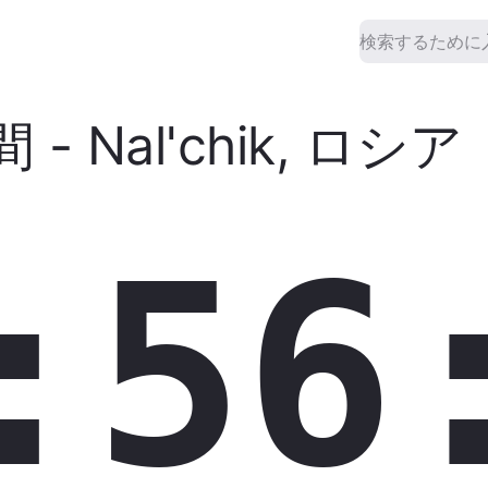
間
-
Nal'chik
,
ロシア
:56