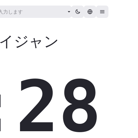
イジャン
:29