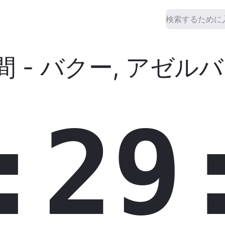
間
-
バクー
,
アゼルバ
:29