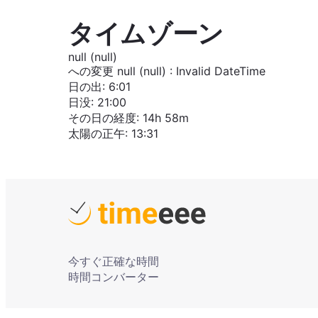
タイムゾーン
null (null)
への変更
null (null)
:
Invalid DateTime
日の出
:
6:01
日没
:
21:00
その日の経度
:
14h 58m
太陽の正午
:
13:31
今すぐ正確な時間
時間コンバーター