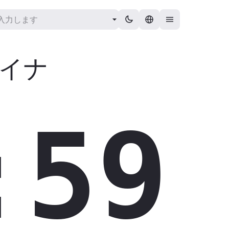
イナ
:00