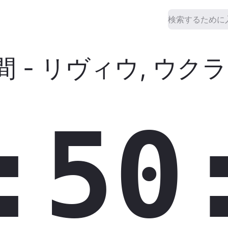
間
-
リヴィウ
,
ウクラ
:51