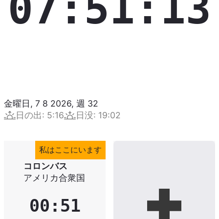
07:51:14
金曜日, 7 8 2026
,
週
32
日の出
:
5:16
日没
:
19:02
私はここにいます
コロンバス
アメリカ合衆国
00:51