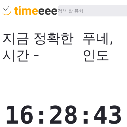
지금 정확한
푸네
,
시간
-
인도
16:28:44