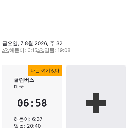
금요일, 7 8월 2026
,
주
32
해돋이
:
6:15
일몰
:
19:08
나는 여기있다
콜럼버스
미국
06:58
해돋이
:
6:37
일몰
:
20:40