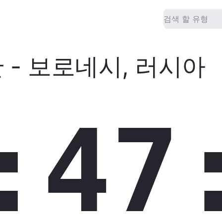
간
-
보로네시
,
러시아
:47