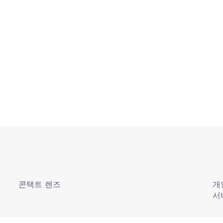
콘택트 렌즈
개
서