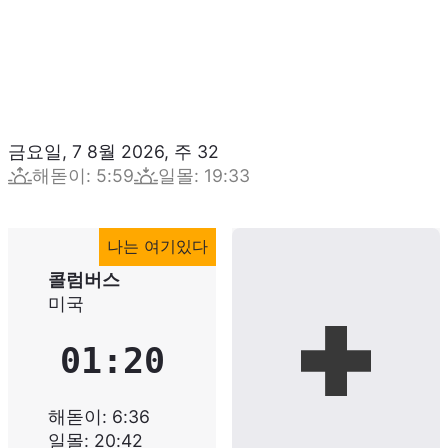
금요일, 7 8월 2026
,
주
32
해돋이
:
5:59
일몰
:
19:33
나는 여기있다
콜럼버스
미국
01:20
해돋이
:
6:36
일몰
:
20:42