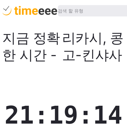
지금 정확
리카시
,
콩
한 시간
-
고-킨샤사
21:19:15