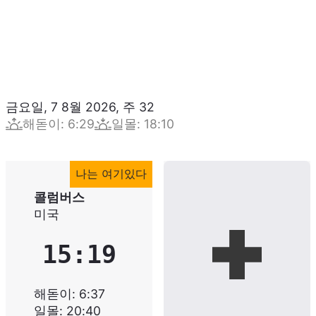
금요일, 7 8월 2026
,
주
32
해돋이
:
6:29
일몰
:
18:10
나는 여기있다
콜럼버스
미국
15:19
해돋이
:
6:37
일몰
:
20:40