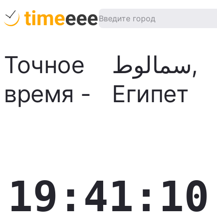
Точное
سمالوط
,
время
-
Египет
19:41:11