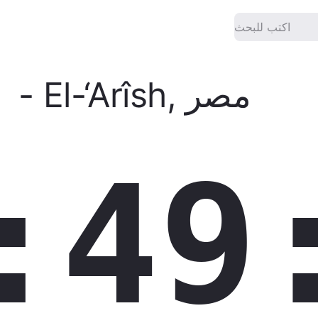
مصر
,
El-‘Arîsh
-
الوقت الدقيق الآ
:49