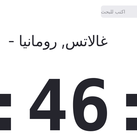
غالاتس
,
رومانيا
-
الوقت الدقيق الآ
:46