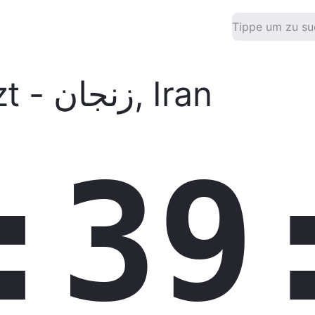
zt
-
زنجان
,
Iran
:39