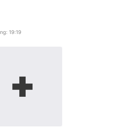
ang
:
19:19