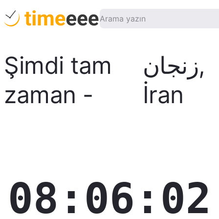
Şimdi tam
زنجان
,
zaman
-
İran
08:06:03