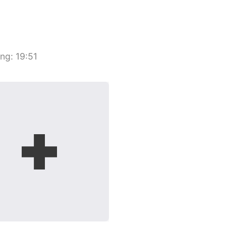
ang
:
19:51