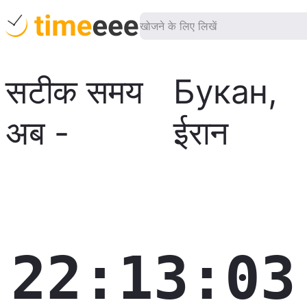
सटीक समय
Букан
,
अब
-
ईरान
22:13:04