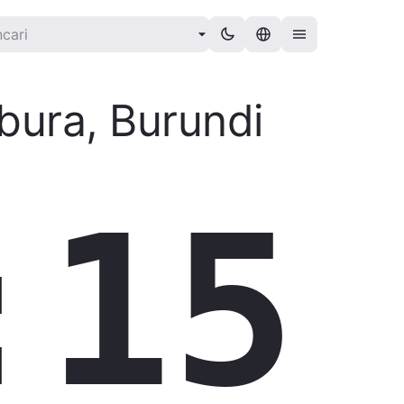
bura
,
Burundi
:16