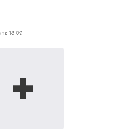
nam
:
18:09