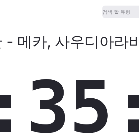
간
-
메카
,
사우디아라
:35