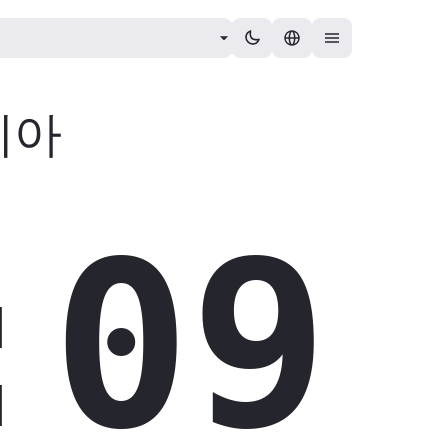
비아
:10