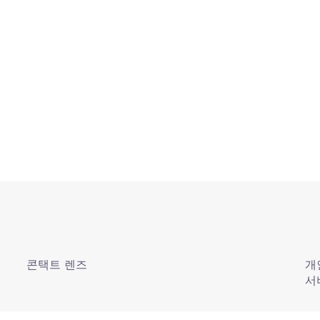
콘택트 렌즈
개
서