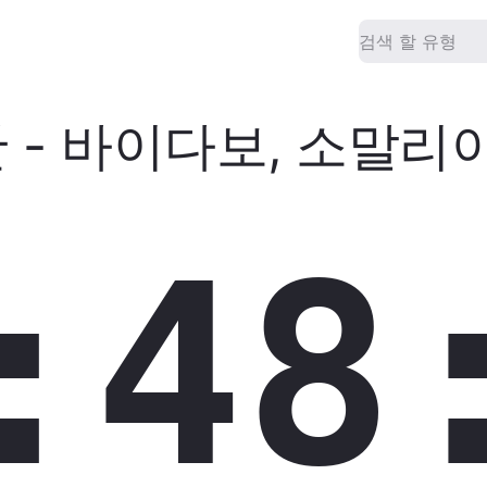
간
-
바이다보
,
소말리
:48