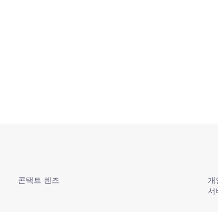
콘택트 렌즈
개
서