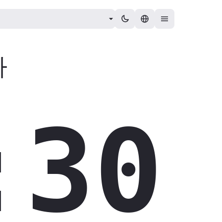
아
:31