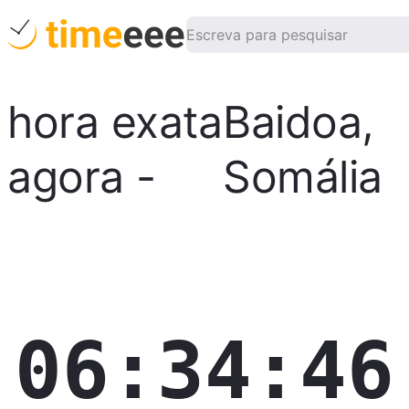
hora exata
Baidoa
,
agora
-
Somália
06:34:47