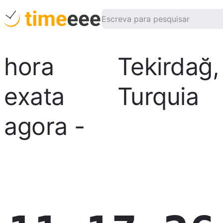
hora
Tekirdağ
,
exata
Turquia
agora
-