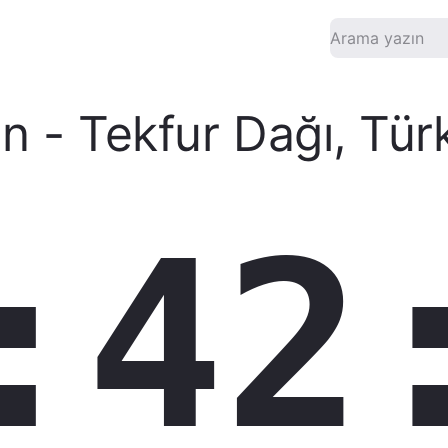
an
-
Tekfur Dağı
,
Tür
:42