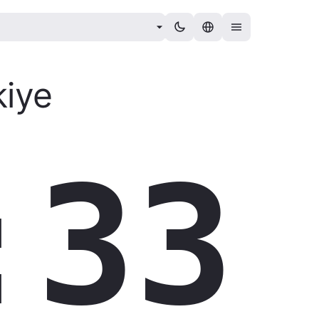
kiye
:34