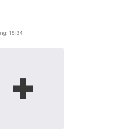
ang
:
18:34