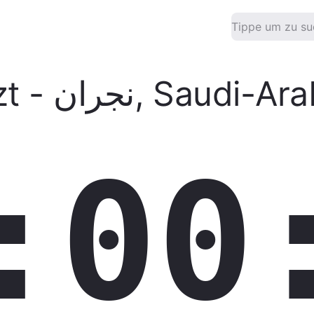
zt
-
نجران
,
Saudi-Ara
:00