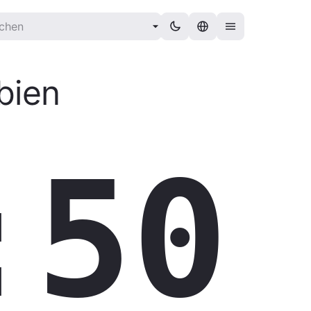
bien
:51