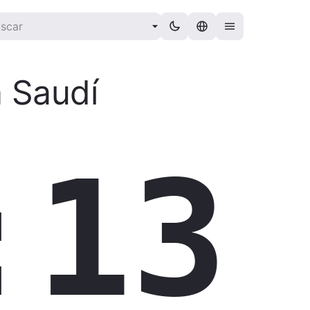
a Saudí
:14