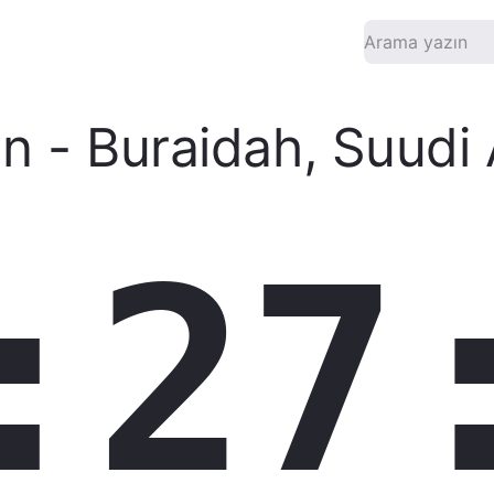
an
-
Buraidah
,
Suudi 
:27