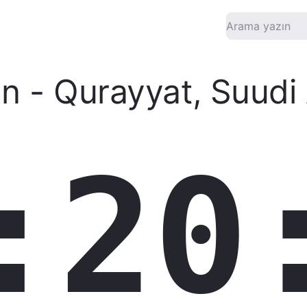
an
-
Qurayyat
,
Suudi 
:20