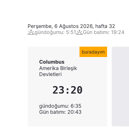
Perşembe, 6 Ağustos 2026
,
hafta
32
gündoğumu
:
5:51
Gün batımı
:
19:24
buradayım
Columbus
Amerika Birleşik
Devletleri
23:20
gündoğumu
:
6:35
Gün batımı
:
20:43