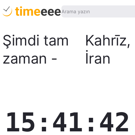
Şimdi tam
Kahrīz
,
zaman
-
İran
15:41:43