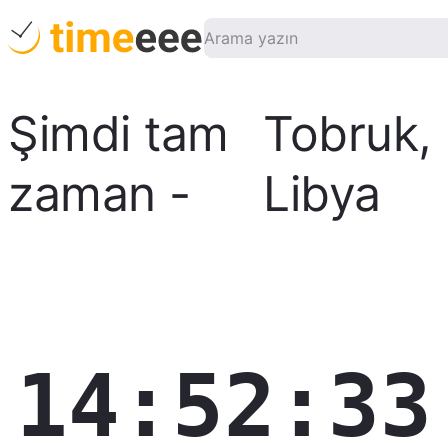
Şimdi tam
Tobruk
,
zaman
-
Libya
14:52:34